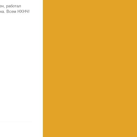
ен, работал
она. Всем НХНЧ!