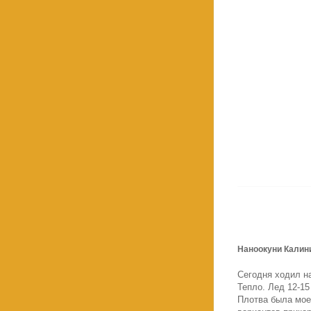
Наноокуни Калини
Сегодня ходил н
Тепло. Лед 12-15
Плотва была моей