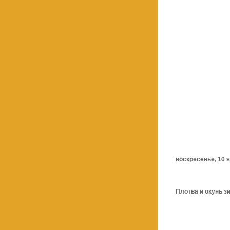
воскресенье, 10 я
Плотва и окунь зи