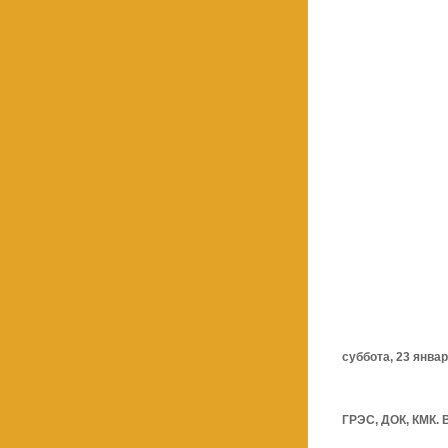
суббота, 23 января
ГРЭС, ДОК, КМК. 