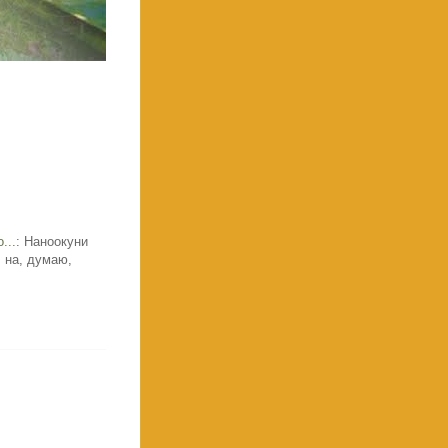
...
: Наноокуни
 на, думаю,