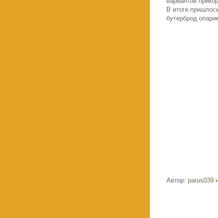
вариантов прикор
В итоге пришлось
бутерброд опари
Автор:
parus039