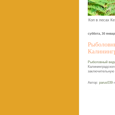
Коп в лесах Ке
суббота, 30 января
Рыболовны
Калинингр
Рыболовный виде
Калининградского
заключительную 
Автор:
parus039