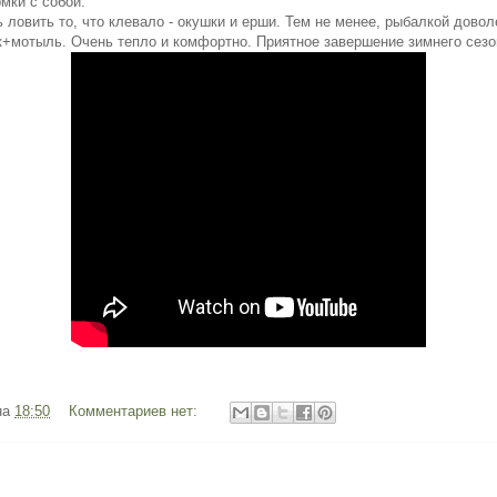
мки с собой.
 ловить то, что клевало - окушки и ерши. Тем не менее, рыбалкой довол
к+мотыль. Очень тепло и комфортно. Приятное завершение зимнего сез
на
18:50
Комментариев нет: