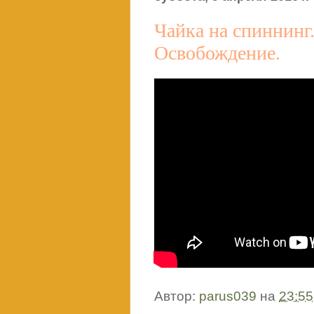
Чайка на спиннинг
Освобождение.
Автор:
parus039
на
23:55