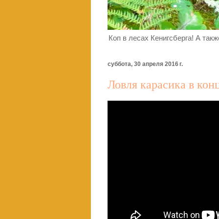
Коп в лесах Кенигсберга! А так
суббота, 30 апреля 2016 г.
Ловля карасика в кон