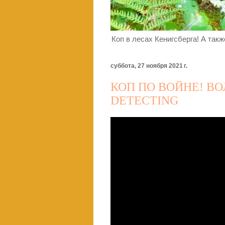
Коп в лесах Кенигсберга! А так
суббота, 27 ноября 2021 г.
КОП ПО ВОЙНЕ! В
DETECTING