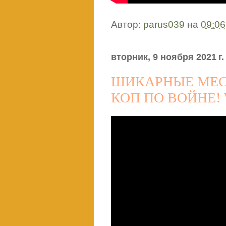
Автор:
parus039
на
09:06
вторник, 9 ноября 2021 г.
ШИКАРНЫЕ МЕС
КОП ПО ВОЙНЕ!