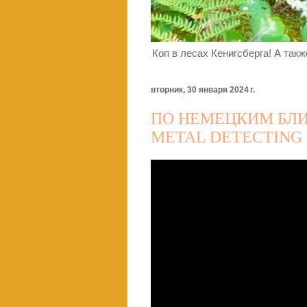
Коп в лесах Кенигсберга! А так
вторник, 30 января 2024 г.
ПО НЕМЕЦКИМ БЛИ
METAL DETECTING