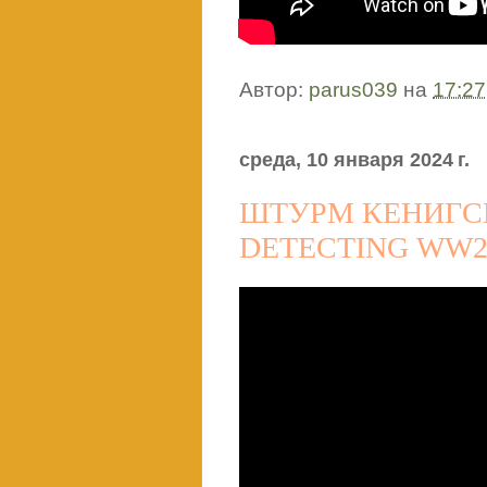
Автор:
parus039
на
17:27
среда, 10 января 2024 г.
ШТУРМ КЕНИГСБ
DETECTING WW2