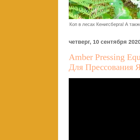
Коп в лесах Кенигсберга! А так
четверг, 10 сентября 2020
Amber Pressing Eq
Для Прессования Я