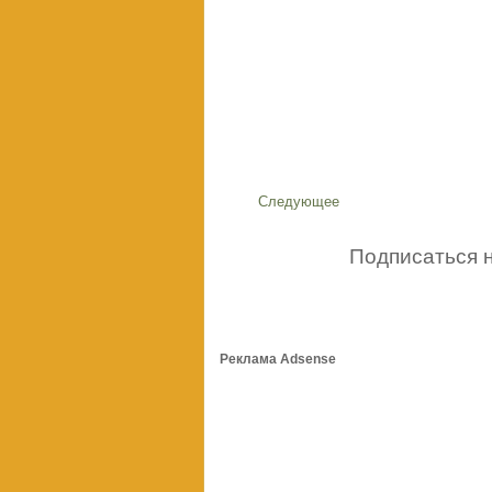
Следующее
Подписаться 
Реклама Adsense