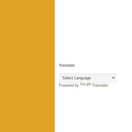
Translate
Powered by
Translate