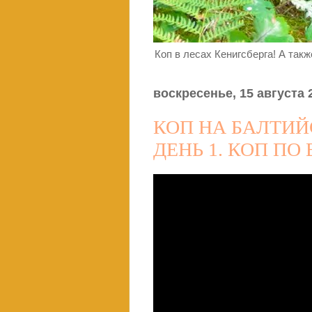
Коп в лесах Кенигсберга! А так
воскресенье, 15 августа 2
КОП НА БАЛТИЙ
ДЕНЬ 1. КОП ПО